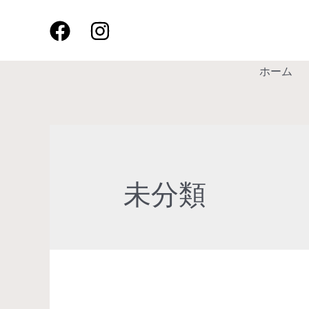
内
容
を
ス
ホーム
キ
ッ
プ
未分類